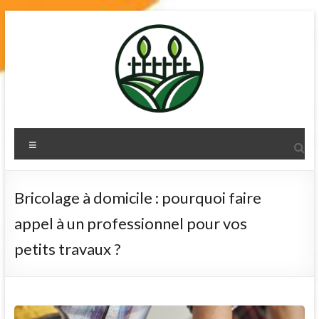
Skip
to
content
terre-de-
Menu
diatomee.net
Bricolage à domicile : pourquoi faire
appel à un professionnel pour vos
petits travaux ?