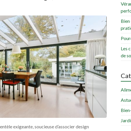
Véran
perf
Bien 
prati
Pourq
Les c
de s
Cat
Alim
Astu
Bien
Jard
ientèle exigeante, soucieuse d’associer design