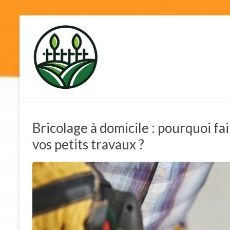
Skip
to
terre-de-
content
diatomee.net
Bricolage à domicile : pourquoi fa
vos petits travaux ?