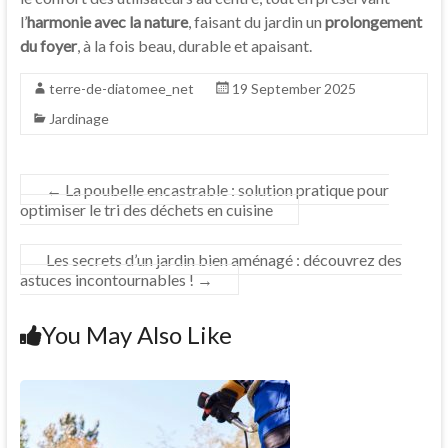
l’
harmonie avec la nature
, faisant du jardin un
prolongement
du foyer
, à la fois beau, durable et apaisant.
terre-de-diatomee_net
19 September 2025
Jardinage
←
La poubelle encastrable : solution pratique pour
optimiser le tri des déchets en cuisine
Les secrets d’un jardin bien aménagé : découvrez des
astuces incontournables !
→
You May Also Like