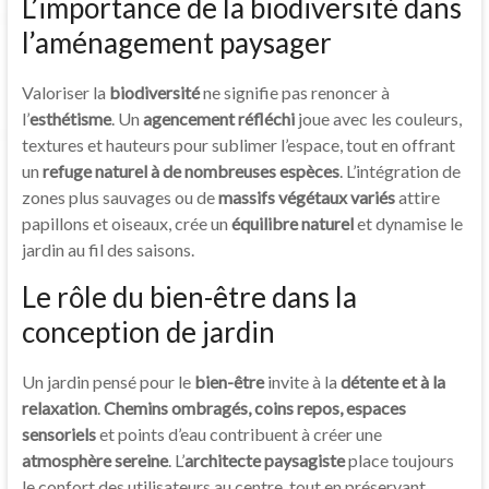
L’importance de la biodiversité dans
l’aménagement paysager
Valoriser la
biodiversité
ne signifie pas renoncer à
l’
esthétisme
. Un
agencement réfléchi
joue avec les couleurs,
textures et hauteurs pour sublimer l’espace, tout en offrant
un
refuge naturel à de nombreuses espèces
. L’intégration de
zones plus sauvages ou de
massifs végétaux variés
attire
papillons et oiseaux, crée un
équilibre naturel
et dynamise le
jardin au fil des saisons.
Le rôle du bien-être dans la
conception de jardin
Un jardin pensé pour le
bien-être
invite à la
détente et à la
relaxation
.
Chemins ombragés, coins repos, espaces
sensoriels
et points d’eau contribuent à créer une
atmosphère sereine
. L’
architecte paysagiste
place toujours
le confort des utilisateurs au centre, tout en préservant