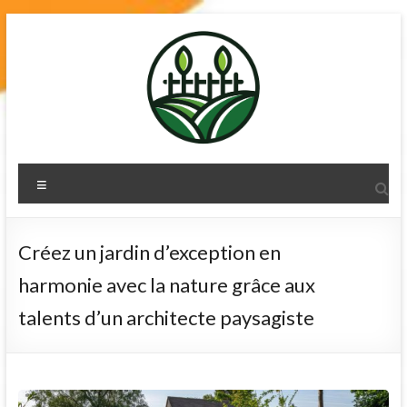
Skip
to
content
terre-de-
Menu
diatomee.net
Créez un jardin d’exception en
harmonie avec la nature grâce aux
talents d’un architecte paysagiste