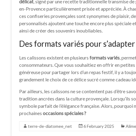
délicat
, signé par une recette traditionnelle transmise de 
en-Provence particulièrement prisée et appréciée. À cha
ces confiseries provençales sont synonymes de plaisir, de
personnalisés ajoutent une touche encore plus spéciale
ainsi de créer des souvenirs inoubliables.
Des formats variés pour s’adapter
Les calissons existent en plusieurs
formats variés
, permet
consommateurs. Que vous souhaitiez en offrir en petit
généreuse pour partager lors d’un repas festif, il y a touj
grandement le choix de ce délice sucré comme cadeau idé
Par ailleurs, les calissons ne se contentent pas d’être sa
tradition ancrées dans la culture provençale. Lorsqu’ils s
symbole parfait de l’élégance française. Alors, pourquoi
prochaines
occasions spéciales ?
terre-de-diatomee_net
6 February 2025
Alime