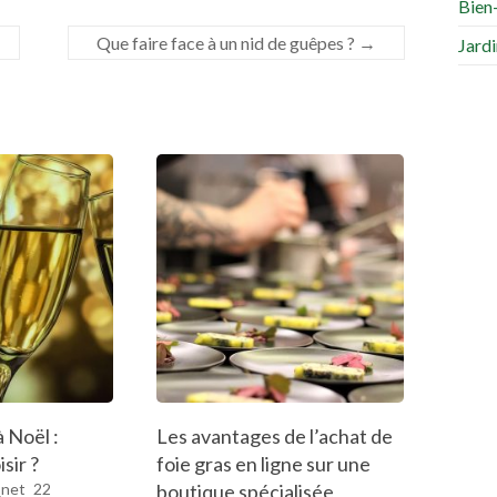
Bien
Que faire face à un nid de guêpes ?
→
Jard
 Noël :
Les avantages de l’achat de
sir ?
foie gras en ligne sur une
_net
22
boutique spécialisée