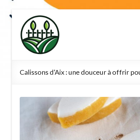
Skip
to
terre-de-
content
diatomee.net
Calissons d’Aix : une douceur à offrir po