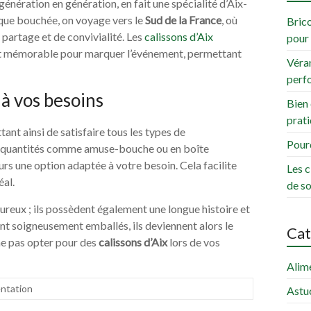
génération en génération, en fait une spécialité d’Aix-
que bouchée, on voyage vers le
Sud de la France
, où
Brico
 partage et de convivialité. Les
calissons d’Aix
pour 
 et mémorable pour marquer l’événement, permettant
Véran
perf
 à vos besoins
Bien 
prati
tant ainsi de satisfaire tous les types de
Pourq
es quantités comme amuse-bouche ou en boîte
ours une option adaptée à votre besoin. Cela facilite
Les c
al.
de s
voureux ; ils possèdent également une longue histoire et
ont soigneusement emballés, ils deviennent alors le
Cat
 ne pas opter pour des
calissons d’Aix
lors de vos
Alim
ntation
Astu