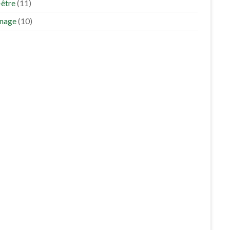
-être
(11)
inage
(10)