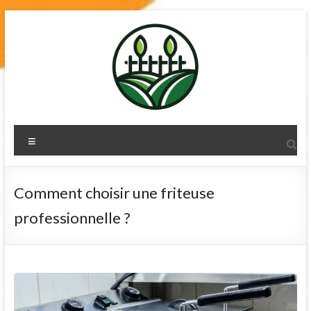
Skip
to
content
terre-de-
Menu
diatomee.net
Comment choisir une friteuse
professionnelle ?