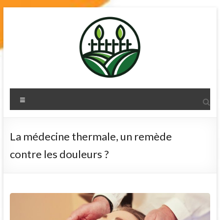
Skip
to
content
terre-de-
Menu
diatomee.net
La médecine thermale, un remède
contre les douleurs ?