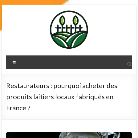
Skip
to
content
terre-de-
Menu
diatomee.net
Restaurateurs : pourquoi acheter des
produits laitiers locaux fabriqués en
France ?