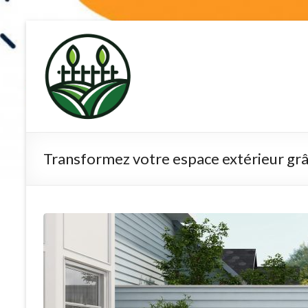
Skip
to
terre-de-
content
diatomee.net
Transformez votre espace extérieur grâ