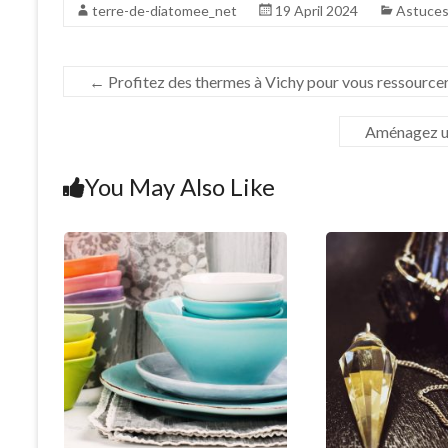
terre-de-diatomee_net
19 April 2024
Astuce
←
Profitez des thermes à Vichy pour vous ressourcer
Aménagez un
You May Also Like