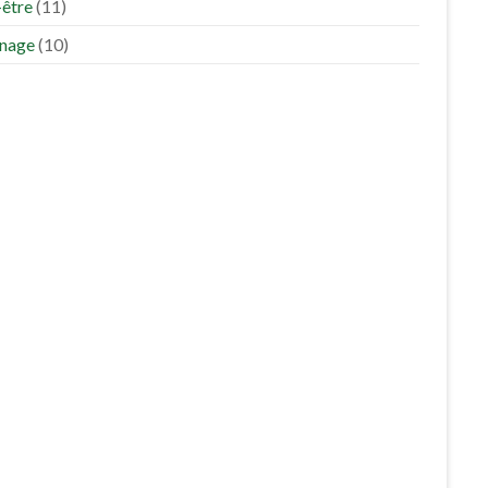
-être
(11)
inage
(10)