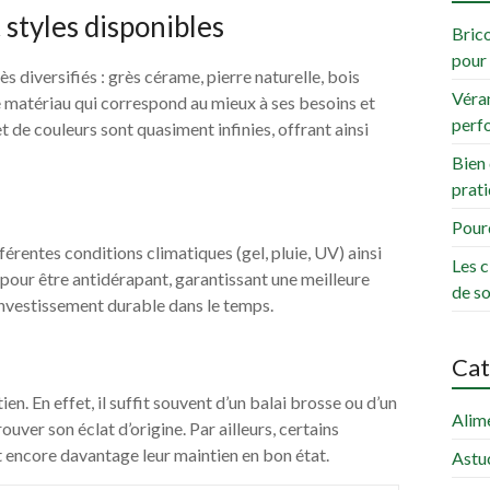
styles disponibles
Brico
pour 
s diversifiés : grès cérame, pierre naturelle, bois
Véran
e matériau qui correspond au mieux à ses besoins et
perf
t de couleurs sont quasiment infinies, offrant ainsi
Bien 
prati
Pourq
férentes conditions climatiques (gel, pluie, UV) ainsi
Les c
é pour être antidérapant, garantissant une meilleure
de s
 investissement durable dans le temps.
Cat
n. En effet, il suffit souvent d’un balai brosse ou d’un
Alim
ouver son éclat d’origine. Par ailleurs, certains
t encore davantage leur maintien en bon état.
Astu